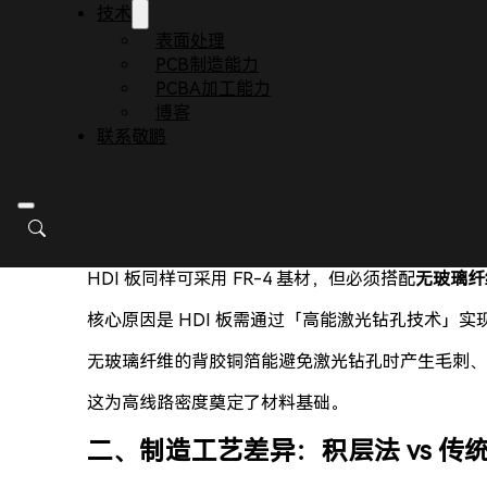
技术
1. 普通 PCB：以 FR-4 为核心，性价比优先
表面处理
PCB制造能力
普通 PCB 的主流基材为
FR-4 环氧树脂玻璃布基板
（
PCBA加工能力
博客
它具备基础机械强度、绝缘性和电气性能，成本较低
联系敬鹏
能满足大多数常规电子设备（如路由器、普通家电控
是目前应用最广泛的 PCB 基材。
2. HDI 板：FR-4 + 特种材料，适配高密度需求
HDI 板同样可采用 FR-4 基材，但必须搭配
无玻璃纤
核心原因是 HDI 板需通过「高能激光钻孔技术」实现
无玻璃纤维的背胶铜箔能避免激光钻孔时产生毛刺、
这为高线路密度奠定了材料基础。
二、制造工艺差异：积层法 vs 