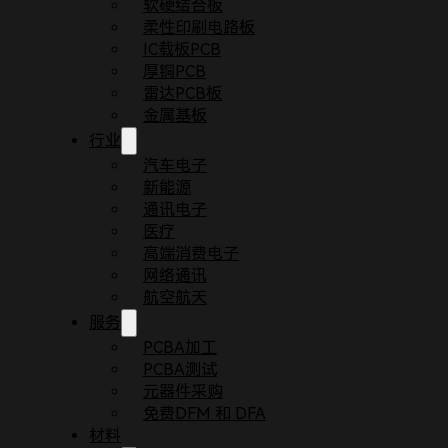
软硬结合板
柔性印刷电路板
IC载板PCB
厚铜PCB
雷达PCB板
金属基板
行业
汽车电子
新能源
通讯电子
医疗
首页
常见问题
HDI 板与普通 PCB 该怎么选？
高端消费电子
印制电路板（PCB）是所有电子设备的核心载体，
H
网络通讯
航空航天
HDI 板（高密度互联板）与传统普通 PCB的差异
服务
PCBA加工
无论是智能手机、5G 设备等高端产品，还是常规电子
PCBA测试
本文将从材料、工艺、性能等 5 大维度，详解两者
元器件采购
免费DFM 和 DFA
一、核心材料差异：决定 PCB 基
材料