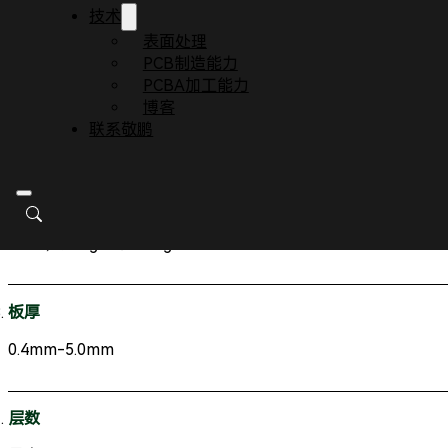
技术
获取及时报价
表面处理
PCB制造能力
PCBA加工能力
铜厚
博客
联系敬鹏
外层3盎司至20盎司（105微米至700微米） / 内层1盎司至12
材料
FR-4，高 Tg 材料（ Tg 150-180℃ ）
板厚
0.4mm-5.0mm
层数