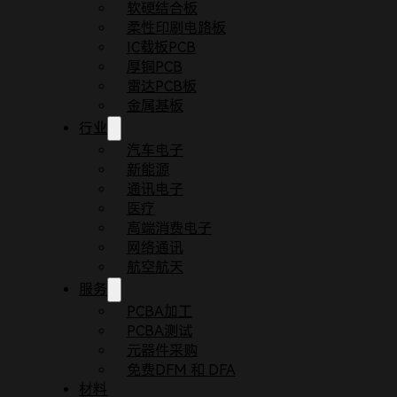
软硬结合板
柔性印刷电路板
IC载板PCB
厚铜PCB
雷达PCB板
金属基板
行业
汽车电子
新能源
通讯电子
医疗
高端消费电子
网络通讯
航空航天
服务
PCBA加工
PCBA测试
元器件采购
免费DFM 和 DFA
材料