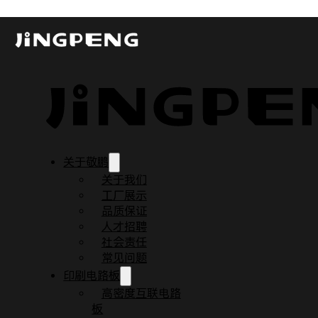
厚铜PCB
厚铜PCB是指铜箔厚度大于3盎司（3oz）的印刷电路板，这
厚铜电路板
厚铜线路板制程能力
关于敬鹏
所有参数符合IPC标准，如有特殊规格需提前确认，厚铜PCB
关于我们
要求调整
工厂展示
品质保证
人才招聘
社会责任
常见问题
印刷电路板
高密度互联电路
板