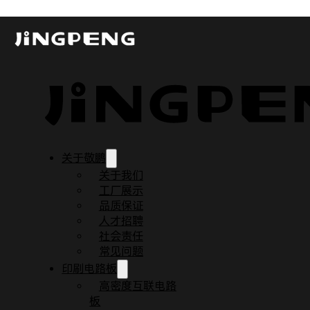
行业解决方案
敬鹏电子凭借多年技术积累和生产经验，为多个领域提供定制化
足各行业严苛要求。
汽车电子
关于敬鹏
汽车照明、电动汽车充电站、汽车仪表、电源转换器、温度
关于我们
工厂展示
品质保证
人才招聘
社会责任
常见问题
印刷电路板
高密度互联电路
解决方案
板