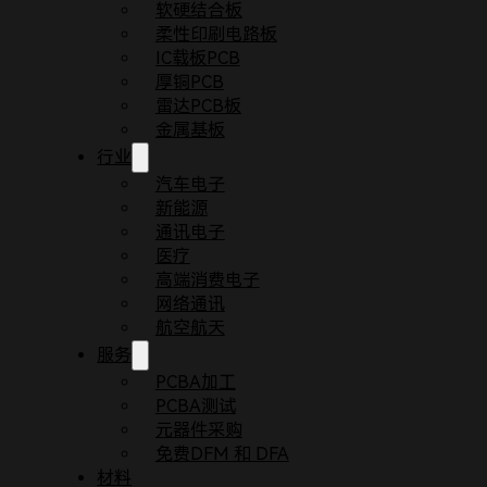
软硬结合板
柔性印刷电路板
IC载板PCB
厚铜PCB
医疗设备
雷达PCB板
金属基板
血压监测仪、X射线和断层扫描设备、心率监测仪、血糖仪、
行业
汽车电子
新能源
通讯电子
医疗
高端消费电子
网络通讯
航空航天
服务
解决方案
PCBA加工
PCBA测试
元器件采购
免费DFM 和 DFA
新能源
材料