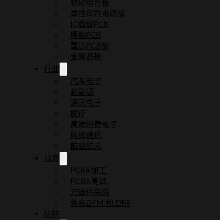
软硬结合板
柔性印刷电路板
IC载板PCB
厚铜PCB
雷达PCB板
金属基板
行业
汽车电子
新能源
通讯电子
医疗
首页
博客
汽车电路板 VS 常规电路板：核心差
高端消费电子
一、引言：电路板的 “场景化差异”
网络通讯
航空航天
服务
在数字化时代，电路板是电子设备的 “神经网络”
的关键。
PCBA加工
PCBA测试
元器件采购
免费DFM 和 DFA
材料