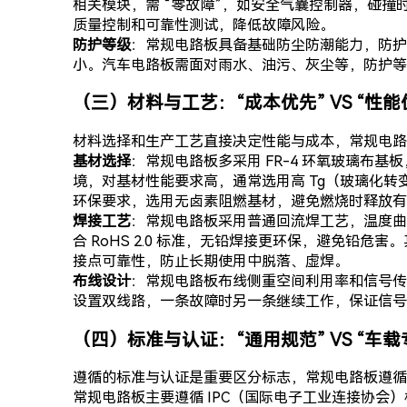
相关模块，需 “零故障”，如安全气囊控制器，碰撞
质量控制和可靠性测试，降低故障风险。
防护等级
：常规电路板具备基础防尘防潮能力，防护等
小。汽车电路板需面对雨水、油污、灰尘等，防护等级
（三）材料与工艺：“成本优先” VS “性能
材料选择和生产工艺直接决定性能与成本，常规电路板
基材选择
：常规电路板多采用 FR-4 环氧玻璃
境，对基材性能要求高，通常选用高 Tg（玻璃化转
环保要求，选用无卤素阻燃基材，避免燃烧时释放有
焊接工艺
：常规电路板采用普通回流焊工艺，温度曲
合 RoHS 2.0 标准，无铅焊接更环保，避免铅
接点可靠性，防止长期使用中脱落、虚焊。
布线设计
：常规电路板布线侧重空间利用率和信号传
设置双线路，一条故障时另一条继续工作，保证信号
（四）标准与认证：“通用规范” VS “车载
遵循的标准与认证是重要区分标志，常规电路板遵
常规电路板主要遵循 IPC（国际电子工业连接协会）