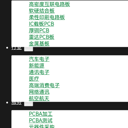
高密度互联电路板
软硬结合板
下一篇文章
柔性印刷电路板
IC载板PCB
11种常见PCB线路板板材介绍
厚铜PCB
雷达PCB板
金属基板
行业
汽车电子
新能源
通讯电子
医疗
高端消费电子
0755-2321 4901
提交表单咨询
网络通讯
航空航天
ISO 9001 质量管理体系认证 | ISO 14001 环境管理体系认证 |
服务
证 | RoHS |
PCBA加工
PCBA测试
元器件采购