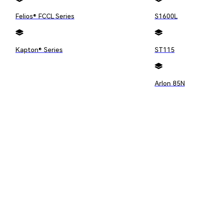
Felios® FCCL Series
S1600L
Kapton® Series
ST115
Arlon 85N