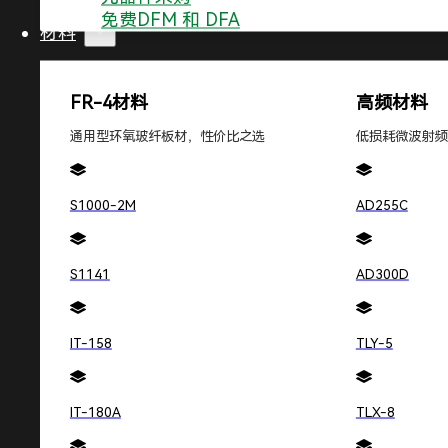
免费DFM 和 DFA
材料
FR-4材料
高频材料
通用型环氧玻纤板材，性价比之选
低损耗微波射频
产品
服务
高密度互联电路板
高频线路板
S1000-2M
AD255C
IC载板PCB
软硬结合板
S1141
AD300D
深圳敬鹏电子有限公司 © 2025 粤ICP备2020137827号
Design by
Ji
IT-158
TLY-5
IT-180A
TLX-8
立即咨询合作