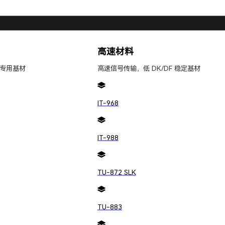
高速材料
专用基材
高速信号传输，低 DK/DF 稳定基材
公司
电路板加工
关于我们
焊接贴装
公司新闻
IT-968
元器件采购
人才招聘
社会责任
IT-988
ngpengWEB
TU-872 SLK
TU-883