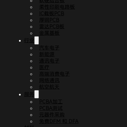
软硬结合板
柔性印刷电路板
IC载板PCB
厚铜PCB
雷达PCB板
金属基板
行业
汽车电子
新能源
通讯电子
医疗
高端消费电子
首页
新闻
2023年元旦放假通知
网络通讯
航空航天
深圳敬鹏电子全体员工:
服务
PCBA加工
PCBA测试
元器件采购
免费DFM 和 DFA