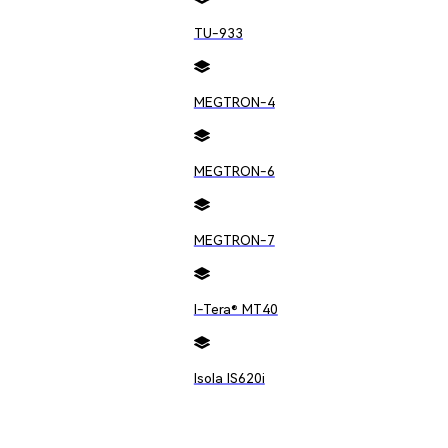
TU-933
方案，敬鹏电子均能以专业能力响应需求。
MEGTRON-4
MEGTRON-6
MEGTRON-7
I-Tera® MT40
Isola IS620i