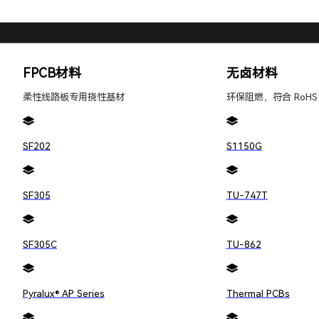
FPCB材料
无卤材料
柔性线路板专用挠性基材
环保阻燃，符合 RoHS
联系
sales@jingpengpcb.c
0755-2321 4901
SF202
S1150G
SF305
TU-747T
SF305C
TU-862
Pyralux® AP Series
Thermal PCBs