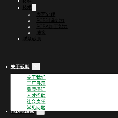
材料
技术
表面处理
PCB制造能力
PCBA加工能力
博客
联系敬鹏
根据国家节日放假安排，经公司研究决定，2023年元旦
12月31日(周六)、1月1日(周日)、1月2日(周一)放假3天
各部门做好放假前工作安排，12月30日下班后关闭所
开。
过节期间有出行安排的同事，往返途中做好自我防护。
关于敬鹏
资源部。
特此通知!
关于我们
工厂展示
深圳敬鹏电子有限公司
品质保证
2022/12/22
人才招聘
社会责任
上一篇文章
常见问题
印刷电路板
6个PCB行业趋势及其带来的制造挑战