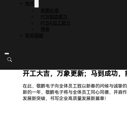
技术
开工当日，敬鹏电子生产车间内暖意融融、秩序井然
表面处理
起步即加速”的火热景象。技术团队坚守研发一线，聚
PCB制造能力
Ray检测，坚守“一次合格率99.2%”的品质承诺
PCBA加工能力
份托付。
博客
新岁启封，初心如磐；策马扬鞭，
联系敬鹏
2026丙午马年，是充满机遇与挑战的一年，更是敬
念，依托两大生产基地的规模优势与深圳速度的响应
更务实的作风，助力客户缩短产品上市周期、实现降
开工大吉，万象更新；马到成功，
在此，敬鹏电子向全体员工致以新春的问候与诚挚的
新的一年，敬鹏电子将与全体员工同心同德、并肩作
发展新突破，书写企业高质量发展新篇章！