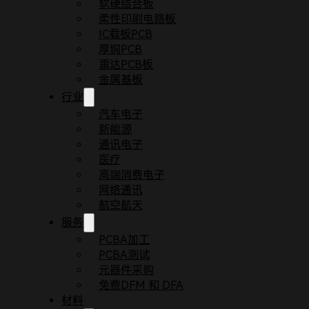
软硬结合板
柔性印刷电路板
IC载板PCB
厚铜PCB
雷达PCB板
金属基板
行业
汽车电子
新能源
通讯电子
医疗
首页
新闻
马跃新程，开工启序：敬鹏电子2026
高端消费电子
春启新章，实干为先；马踏祥云，
网络通讯
航空航天
服务
2026年2月24日，恰逢农历正月初八，这个寓意
聚力实干，共同开启新一年的奋斗征程，续写PCB+
PCBA加工
PCBA测试
作为深耕PCB领域数十年的专业服务商，敬鹏电子立
元器件采购
设计咨询、生产制造到测试交付，全方位覆盖消费电
免费DFM 和 DFA
户的认可与赞誉。
材料