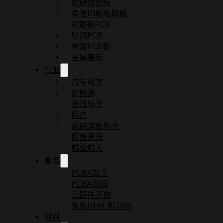
软硬结合板
柔性印刷电路板
IC载板PCB
厚铜PCB
雷达PCB板
金属基板
行业
汽车电子
新能源
通讯电子
医疗
首页
博客
SMT贴片胶与浆料类型及选择指南
高端消费电子
贴片胶和SMT浆料是表面贴装技术（SMT）中的
网络通讯
航空航天
一、贴片胶类型
服务
PCBA加工
在SMT贴片加工过程中，通常使用热固性贴片胶将
PCBA测试
元器件采购
1. 环氧树脂贴片胶
免费DFM 和 DFA
材料
环氧树脂贴片胶是SMT贴片加工中最常用的贴片胶