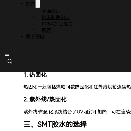
技术
合剂可以制成液体、糊状、薄膜和粉末状。它不会软
表面处理
PCB制造能力
2. 亚克力修补胶
PCBA加工能力
亚克力贴片胶是另一种常用的贴片胶类型。它的主要
博客
易控制工艺条件等特点。然而，与环氧树脂相比，它
联系敬鹏
二、贴片胶的固化方法
贴片胶的固化是确保电子元件牢固粘附到PCB上的
1. 热固化
热固化一般包括烘箱间歇热固化和红外线烘箱连续热
2. 紫外线/热固化
紫外线/热固化系统结合了UV照射和加热，可在连
三、SMT胶水的选择