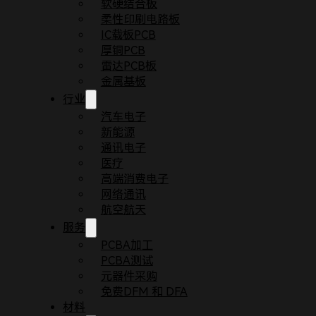
软硬结合板
柔性印刷电路板
IC载板PCB
厚铜PCB
雷达PCB板
金属基板
行业
汽车电子
新能源
通讯电子
医疗
首页
博客
5条PCB制板工艺小原则
高端消费电子
PCB制板是一项涉及电力学、化学和物理学等。在这
网络通讯
航空航天
服务
PCBA加工
PCBA测试
元器件采购
免费DFM 和 DFA
材料