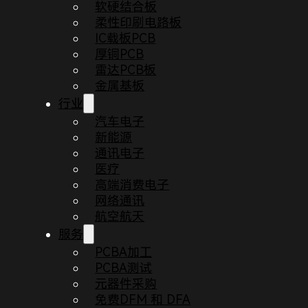
软硬结合板
柔性印刷电路板
IC载板PCB
厚铜PCB
雷达PCB板
金属基板
行业
汽车电子
新能源
通讯电子
医疗
高端消费电子
网络通讯
航空航天
PCB沉金板氧化问题分析与改善对策
服务
PCBA加工
PCBA测试
元器件采购
免费DFM 和 DFA