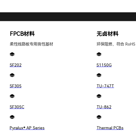
FPCB材料
无卤材料
柔性线路板专用挠性基材
环保阻燃，符合 RoHS
SF202
S1150G
SF305
TU-747T
SF305C
TU-862
Pyralux® AP Series
Thermal PCBs