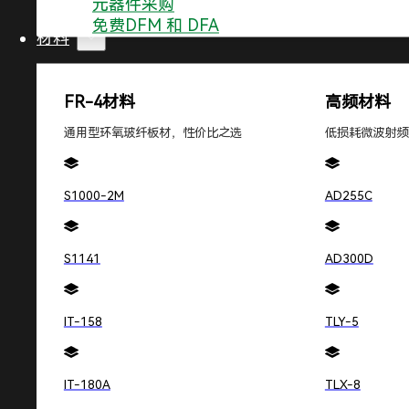
元器件采购
IC载板PCB
免费DFM 和 DFA
软硬结合板
材料
FR-4材料
高频材料
深圳敬鹏电子有限公司 © 2025 粤ICP备2020137827号
Design by
Ji
通用型环氧玻纤板材，性价比之选
低损耗微波射频
立即咨询合作
S1000-2M
AD255C
无论您需要快速打样、批量生产，还是定制化设计
S1141
AD300D
IT-158
TLY-5
IT-180A
TLX-8