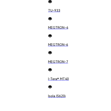
TU-933
MEGTRON-4
MEGTRON-6
MEGTRON-7
I-Tera® MT40
Isola IS620i