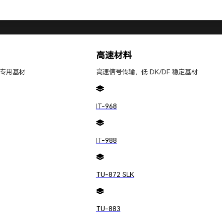
元器件采购
人才招聘
社会责任
高速材料
ngpengWEB
专用基材
高速信号传输，低 DK/DF 稳定基材
IT-968
方案，敬鹏电子均能以专业能力响应需求。
IT-988
TU-872 SLK
TU-883