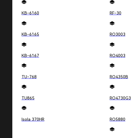
KB-6160
RF-30
KB-6165
RO3003
KB-6167
RO4003
TU-768
RO4350B
删除
TU865
RO4730G3
Isola 370HR
RO5880