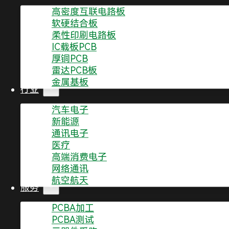
高密度互联电路板
软硬结合板
柔性印刷电路板
0755-2321 4901
提交表单咨询
IC载板PCB
厚铜PCB
ISO 9001 质量管理体系认证 | ISO 14001 环境管理体系认证 |
雷达PCB板
金属基板
证 | RoHS |
行业
汽车电子
新能源
通讯电子
医疗
高端消费电子
网络通讯
航空航天
服务
产品
服务
PCBA加工
高密度互联电路板
PCBA测试
高频线路板