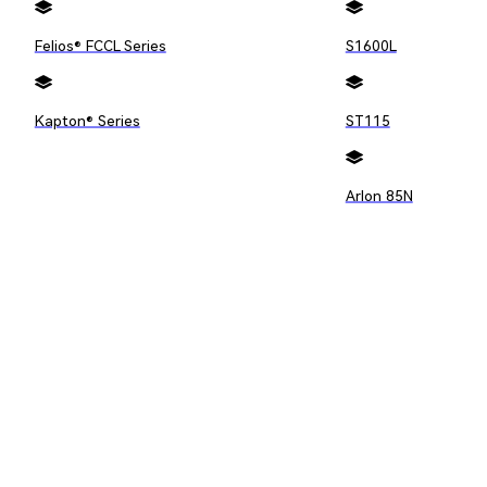
Felios® FCCL Series
S1600L
Kapton® Series
ST115
Arlon 85N