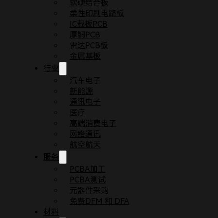
软硬结合板
柔性印刷电路板
IC载板PCB
厚铜PCB
雷达PCB板
金属基板
行业
汽车电子
新能源
通讯电子
医疗
首页
博客
高速PCB设计中消除串扰
高端消费电子
高速PCB设计中的串扰问题可能会威胁电路板的性
网络通讯
如何有效地预防和解决它。
航空航天
服务
PCBA加工
PCBA测试
元器件采购
免费DFM 和 DFA
材料