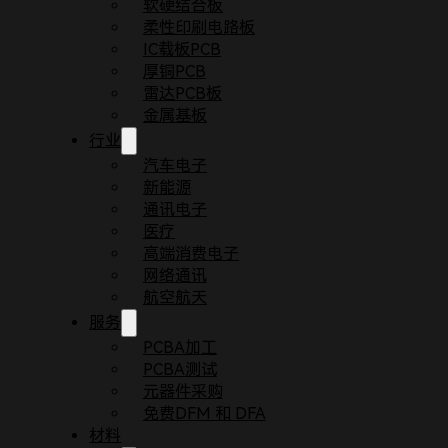
软硬结合板
柔性印刷电路板
IC载板PCB
厚铜PCB
雷达PCB板
金属基板
行业
汽车电子
新能源
通讯电子
医疗
首页
博客
通过在线PCB设计的设计规则管理嵌
高端消费电子
嵌入式软件的开发与电路板设计共同构成了许多设备
网络通讯
航空航天
本文将讨论通过在线PCB（Printed Circui
服务
PCBA加工
PCBA测试
元器件采购
免费DFM 和 DFA
材料