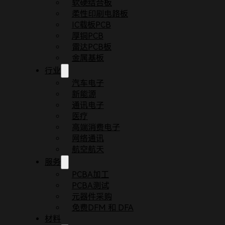
软硬结合板
柔性印刷电路板
IC载板PCB
厚铜PCB
雷达PCB板
金属基板
行业
汽车电子
新能源
通讯电子
医疗
首页
常见问题
什么是AOI？
高端消费电子
在PCB生产过程中，通常会进行AOI（Automated
网络通讯
航空航天
服务
PCBA加工
PCBA测试
元器件采购
免费DFM 和 DFA
材料