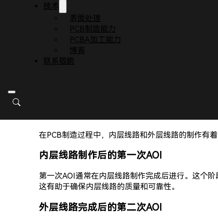
技术
表面处理
PCB制造能力
PCBA加工能力
博客
什么是AOI？
联系敬鹏
AOI的全称是Automated Optical Ins
较。标准图像通常是由CAM（Computer-Aide
为什么需要两次AOI？
在PCB制造过程中，内层线路和外层线路的制作有
内层线路制作后的第一次AOI
第一次AOI通常在内层线路制作完成后进行。这个阶
这有助于确保内层线路的质量和可靠性。
外层线路完成后的第二次AOI