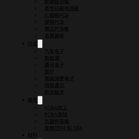
软硬结合板
柔性印刷电路板
IC载板PCB
厚铜PCB
雷达PCB板
金属基板
行业
汽车电子
新能源
通讯电子
医疗
首页
博客
沉镍金与电镍金的区别
高端消费电子
印制电路板表面处理工艺两种常见的表面处理工艺是
网络通讯
差异。
航空航天
服务
本文将深入探讨这两种工艺的不同之处，以帮助您更
PCBA加工
PCBA测试
元器件采购
免费DFM 和 DFA
材料