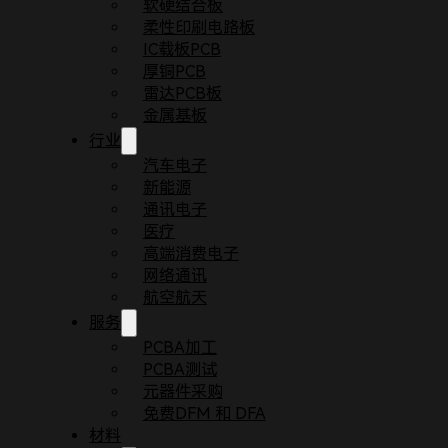
软硬结合板
柔性印刷电路板
IC载板PCB
厚铜PCB
雷达PCB板
金属基板
行业
汽车电子
新能源
通讯电子
医疗
首页
博客
关于PCB工艺的基本原则
高端消费电子
本文将介绍一些关于PCB工艺的基本原则，这些原
网络通讯
航空航天
服务
PCBA加工
PCBA测试
元器件采购
免费DFM 和 DFA
材料