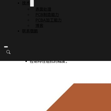
技术
绝缘层厚度：
提供电气绝缘，确保阻抗控制和
表面处理
树脂粘合：
与内层黑化层和外层铜箔牢固粘合
PCB制造能力
尺寸稳定性：
各层内层板尺寸变化一致，保证
PCBA加工能力
板面平整度：
保持板面平整度，减少翘曲。
博客
1.2. FR-4半固化片
联系敬鹏
FR-4半固化片作为多层板的内外层绝缘介质，具体
提供多层板的厚度。
提供电绝缘，包括内层线间缝隙的填充。
控制特性阻抗的精度。