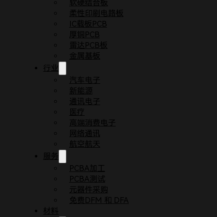
软硬结合板
柔性印刷电路板
IC载板PCB
厚铜PCB
雷达PCB板
金属基板
行业
汽车电子
新能源
通讯电子
医疗
首页
博客
多层板基板材料及半固化片科普
高端消费电子
多层板在电路板制造领域扮演着至关重要的角色，特
网络通讯
点。
航空航天
服务
1. 多层板的基板材料
PCBA加工
PCBA测试
1.1. 内芯薄型FR-4覆铜板
元器件采购
免费DFM 和 DFA
内芯薄型FR-4覆铜板是多层板制造中不可或缺的基
材料