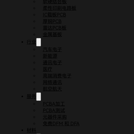
软硬结合板
柔性印刷电路板
IC载板PCB
厚铜PCB
雷达PCB板
金属基板
行业
汽车电子
新能源
通讯电子
医疗
首页
博客
高频电路板选材及无源互调
高端消费电子
随着无线通信和宽带网络的发展，高频电路板不再是
网络通讯
中，元器件与基板相互作用，因此高频电路板的设计
航空航天
服务
高频线路板
PCBA加工
PCBA测试
我们高频电路板厂家也更多的是涉及到设计相关的东
元器件采购
高频电路板。
免费DFM 和 DFA
从本期开始，我们将介绍一些人们经常接触到的参数
材料