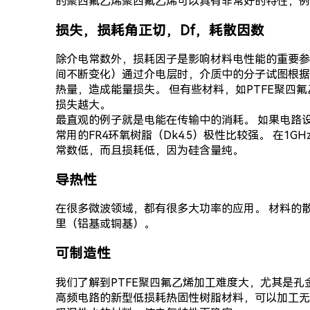
的聚四氟乙烯聚四氟乙烯可以具有非常好的特性，例如
损失，损耗角正切，Df，耗散因数
除介电常数外，损耗因子是影响材料电性能的重要参
间不断变化）通过介电层时，介质中的分子试图根据
热量，造成能量损失。 但有些材料，如PTFE聚四
损失越大。
最直观的例子就是电能在传输中的消耗。 如果电路
常用的FR4环氧树脂（Dk4.5）极性比较强。 在1G
常数低，而且损耗低，因为硅含量纯。
导热性
在很多微波领域，都有很多大功率的应用。 材料的
里（铝基或铜基）。
可制造性
我们了解到PTFE聚四氟乙烯加工难度大，尤其是孔
高频电路的新型低损耗热固性树脂材料，可以加工无需等