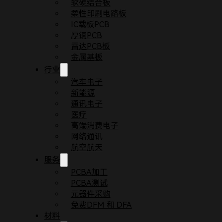
软硬结合板
柔性印刷电路板
IC载板PCB
厚铜PCB
雷达PCB板
金属基板
行业
汽车电子
新能源
通讯电子
医疗
首页
博客
陶瓷基板在汽车新能源领域的广泛应用
高端消费电子
随着国家政策对智能驾驶汽车的支持，新能源汽车逐
网络通讯
航空航天
敬鹏电路PCB厂了解到，新能源汽车的兴起带动了
服务
PCBA加工
PCBA测试
元器件采购
免费DFM 和 DFA
材料