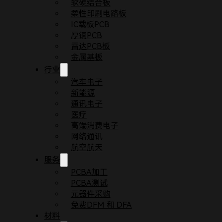
软硬结合板
柔性印刷电路板
IC载板PCB
厚铜PCB
雷达PCB板
金属基板
行业
汽车电子
新能源
通讯电子
医疗
首页
博客
汽车PCB板在新能源车上的9个重要应
高端消费电子
多年来，车辆制造领域引入了许多新技术，这些创新
网络通讯
械支持和电气连接方面发挥着重要作用。
航空航天
服务
PCBA加工
PCBA测试
元器件采购
免费DFM 和 DFA
材料