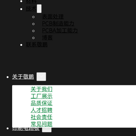
材料
技术
表面处理
PCB制造能力
PCBA加工能力
博客
联系敬鹏
关于敬鹏
关于我们
工厂展示
品质保证
人才招聘
D0：征兆紧急反应措施
社会责任
常见问题
印刷电路板
目的：
D0阶段的主要目的是确定是否需要采用8D方法来