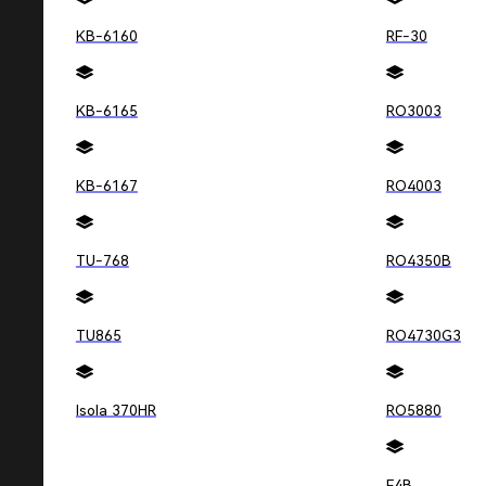
目的：
在D4阶段，需要使用统计工具列出可能解释PC
KB-6160
RF-30
关键要点：
在D4阶段，需要评估可能原因列表中的每
验证根本原因。
KB-6165
RO3003
D5：选择和验证永久纠正措施
KB-6167
RO4003
目的：
在D5阶段，需要在PCB板生产之前测试校正措
其他过程产生不良影响。
TU-768
RO4350B
关键要点：
在D5阶段，需要重新审视小组成员的资格
外，需要验证所选措施的有效性，并取得管理层的承诺
TU865
RO4730G3
D6：实施永久纠正措施
Isola 370HR
RO5880
目的：
在D6阶段，需要制定实施永久措施的计划，并
时，需要监督其长期效果。
F4B