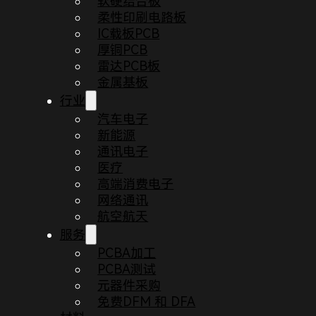
软硬结合板
柔性印刷电路板
IC载板PCB
厚铜PCB
雷达PCB板
金属基板
行业
汽车电子
新能源
通讯电子
医疗
高端消费电子
首页
博客
PCB板8D问题解决8步法
网络通讯
航空航天
在PCB板制造领域，8D（8 Disciplines）问题
服务
PCBA加工
尽管其名字是“8 Disciplines”，但实际上，它包
PCBA测试
在本文中，我们将为您详细介绍这9个步骤，帮助您更好
元器件采购
免费DFM 和 DFA