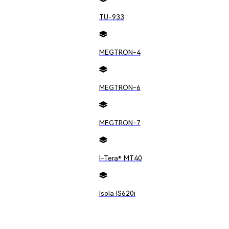
B板问题起因的所有潜在原因，并确定导致问题的根本原
TU-933
个原因，确定哪些原因可以排除问题。此外，需要使用控
MEGTRON-4
MEGTRON-6
施，并对这些措施进行评审，以确定它们能够解决客户问
MEGTRON-7
，决定哪些措施是最佳的，重新评估临时措施，如有必要
来执行这些措施。
I-Tera® MT40
Isola IS620i
确定过程控制方法，以确保根本原因得以消除。在生产中