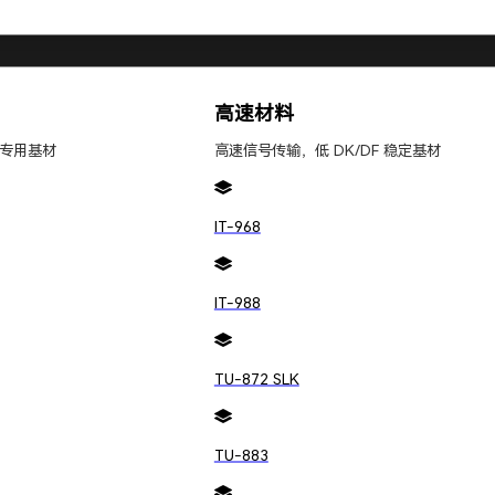
B板问题有关的内部和外部顾客的抱怨，包括问题的性质
相关的所有数据，以便详细说明问题。问题说明是对所描述
高速材料
复杂的问题细分为单个问题。
专用基材
高速信号传输，低 DK/DF 稳定基材
IT-968
前，将PCB板问题与内部和外部顾客隔离开来。这个步
IT-988
，并选择最佳的“临时抑制措施”。然后，需要实施这些
TU-872 SLK
TU-883