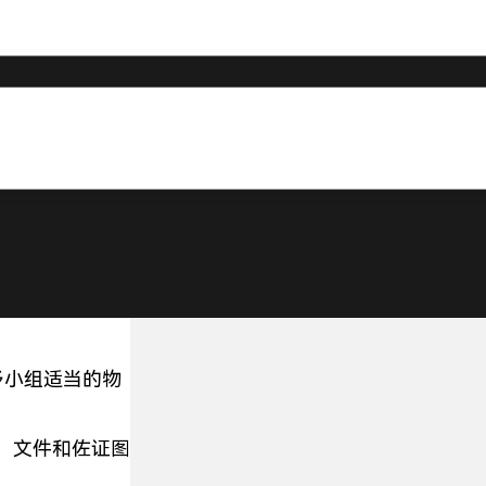
确认故障已经排
问题再次发生。
材料和文件。
予小组适当的物
、文件和佐证图