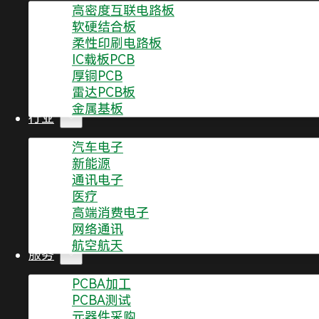
高密度互联电路板
软硬结合板
如果问题很小或者不适合使用8D来解决，比如与价格或
柔性印刷电路板
关键要点：
在D0阶段，关键是判断PCB板问题的类型
IC载板PCB
D3是针对产品或服务问题本身的暂时措施。
厚铜PCB
雷达PCB板
D1：小组成立
金属基板
行业
汽车电子
目的：
在D1阶段，需要成立一个小组，这个小组的成员
新能源
决问题。
通讯电子
医疗
此外，他们还必须具备实施纠正措施的技术素质。小组
高端消费电子
关键要点：
在D1阶段，关键是确定小组成员的资格，确
网络通讯
工、程序以及小组建设。
航空航天
服务
D2：问题说明
PCBA加工
PCBA测试
元器件采购