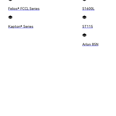
因。
Felios® FCCL Series
S1600L
制计划等方法来
Kapton® Series
ST115
Arlon 85N
题，同时不会对
，重新选择。此
应用这些措施