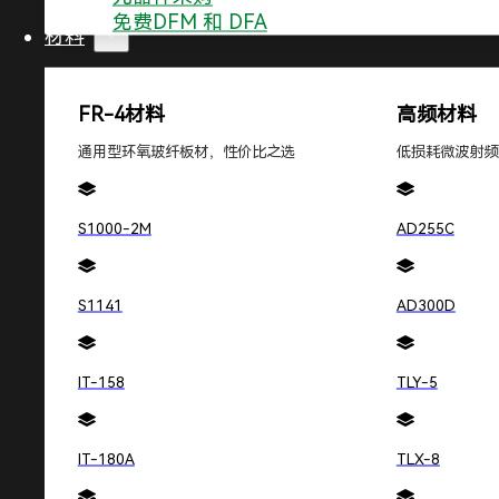
目的：
在D2阶段，需要使用量化的术语详细说明与PC
免费DFM 和 DFA
间、严重程度、频率等。
材料
关键要点：
在D2阶段，需要收集和组织与PCB板问题
有用数据的总结。
FR-4材料
高频材料
此外，还需要审核现有数据，以识别问题的范围，并将
通用型环氧玻纤板材，性价比之选
低损耗微波射频
D3：实施并验证临时措施
S1000-2M
AD255C
目的：
D3阶段的主要目的是确保在实施永久纠正措施之
的，但现在已经成为标准做法。
S1141
AD300D
关键要点：
在D3阶段，需要评估紧急响应措施的有效性
录。
IT-158
TLY-5
最后，需要验证这些措施的有效性。
IT-180A
TLX-8
D4：确定并验证根本原因