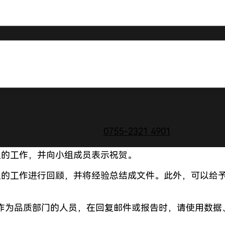
永久纠正措施，废除临时措施，并使用故障的可测量性来
、工作习惯、设计和规程，以防止PCB板问题以及类似
有效性。同时，需要重新确定组织、人员、设备、环境、
0755-2321 4901
组的工作，并向小组成员表示祝贺。
组的工作进行回顾，并将经验总结成文件。此外，可以给
作为品质部门的人员，在回复邮件或报告时，请使用数据