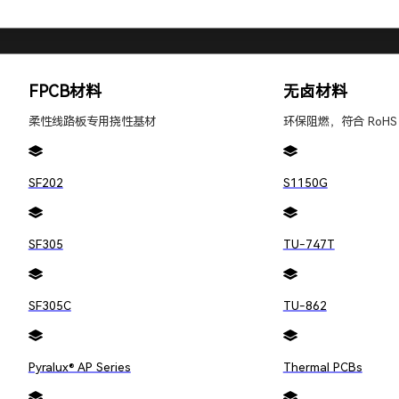
、发生地点、时
PCB板问题的
FPCB材料
无卤材料
柔性线路板专用挠性基材
环保阻燃，符合 RoHS
SF202
S1150G
骤最初是可选
SF305
TU-747T
措施并进行记
SF305C
TU-862
Pyralux® AP Series
Thermal PCBs