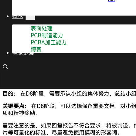
关键要点：
在D6阶段，需要重新审视小组成员，执行
除。同时，需要修改控制计划和工艺文件。
技术
表面处理
D7：预防再发生
PCB制造能力
PCBA加工能力
目的：
在D7阶段，需要修改现有的管理系统、操作系统
博客
联系敬鹏
关键要点：
在D7阶段，需要选择预防措施，并验证其
D8：小组祝贺
目的：
在D8阶段，需要承认小组的集体努力，总结小
关键要点：
在D8阶段，可以选择保留重要文档，对小
质和精神奖励。
需要注意的是，如果回复报告不符合要求，将被判退。
片等可量化的标准，尽量避免使用模糊的形容词。