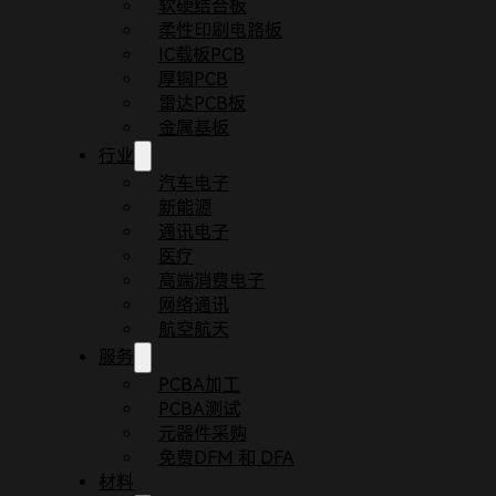
软硬结合板
柔性印刷电路板
IC载板PCB
厚铜PCB
雷达PCB板
金属基板
行业
汽车电子
新能源
通讯电子
医疗
首页
常见问题
什么是PCB Layout？
高端消费电子
PCB布局（Printed Circuit Board 
网络通讯
接，从而形成一个功能完整、性能稳定的印刷电路板
航空航天
服务
PCBA加工
PCBA测试
元器件采购
免费DFM 和 DFA
材料