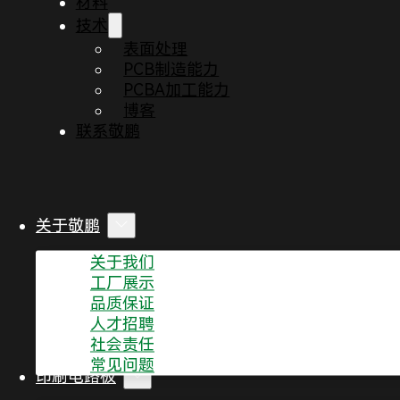
材料
技术
热滞后是指在特定变量或系统参数发生变化时，物理测
表面处理
化。在特定温度循环中，热滞后会导致参考电压发生微
PCB制造能力
接受的误差。
PCBA加工能力
博客
联系敬鹏
关于敬鹏
关于我们
工厂展示
品质保证
人才招聘
社会责任
常见问题
印刷电路板