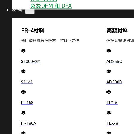
免费DFM 和 DFA
材料
热滞后现象是由于半导体管芯上积累的机械应力引起的
的变化，应力会在管芯的不同位置积累和释放，从而导
FR-4材料
高频材料
抑制热滞后的方法
通用型环氧玻纤板材，性价比之选
低损耗微波射频
为了减轻热滞后现象对参考电压的影响，可以在 PCB 
S1000-2M
AD255C
放置凹槽：
在可能受到热滞后影响的器件周围放置
合理的器件安装位置：
将器件放置在远离 PCB 
板的边缘设计：
PCB 边缘提供一个坚硬的安装
S1141
AD300D
反复循环测试：
在组装好的 PCB 上反复循环电
热滞后的长期稳定性
IT-158
TLY-5
尽管热滞后现象是半导体器件固有的特性，但通过适当的
IT-180A
TLX-8
确安装的高精度电路上，热滞后的影响可以降低到很低