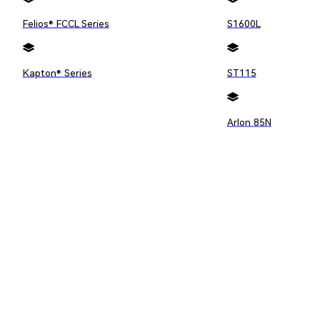
Felios® FCCL Series
S1600L
Kapton® Series
ST115
Arlon 85N