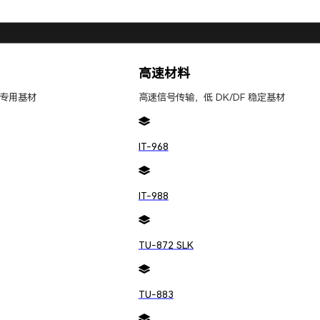
。这种应力分布与管芯之前的温度以及器件中的应力历史
致参考电压的变化。
高速材料
专用基材
高速信号传输，低 DK/DF 稳定基材
设计和制造过程中采取一些措施：
IT-968
凹槽，增加基板刚度，减少应力积累。
板中心的位置，有助于减轻应力积累。
表面，可以防止因热滞后导致的输出电压变化。
IT-988
路，有助于稳定参考电压，减少热滞后现象。
TU-872 SLK
 PCB 设计和制造措施，可以减轻其对参考电压的影响
TU-883
的水平，确保长期的稳定性。