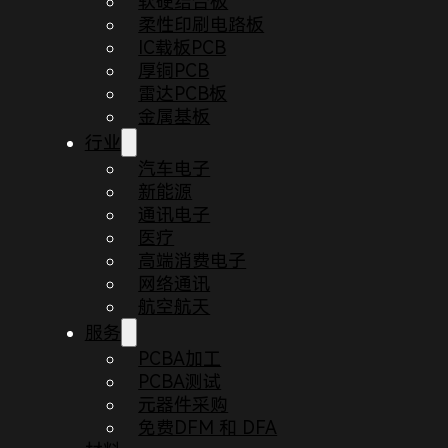
软硬结合板
柔性印刷电路板
IC载板PCB
厚铜PCB
雷达PCB板
金属基板
行业
汽车电子
新能源
通讯电子
医疗
高端消费电子
首页
博客
PCB设计中的热滞后问题
网络通讯
航空航天
参考电压是一个关键的参数，它在精密测量系统、稳压器和
服务
Circuit Board）布局时，参考电压的稳定性可能
PCBA加工
PCBA测试
本文将深入探讨 PCB 设计对参考电压的热滞后现象产
元器件采购
免费DFM 和 DFA
什么是热滞后？