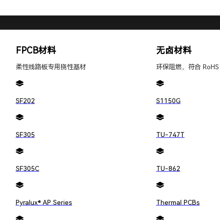
有关。由于温度
FPCB材料
无卤材料
柔性线路板专用挠性基材
环保阻燃，符合 RoHS
SF202
S1150G
SF305
TU-747T
SF305C
TU-862
。实际上，在正
Pyralux® AP Series
Thermal PCBs