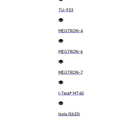
TU-933
MEGTRON-4
，对于参考电压而言，它表现为温度循环导致电压变化。
MEGTRON-6
测量和比较的准确性的关键。
MEGTRON-7
循环测试等方法，可以减轻热滞后对参考电压的影响。
I-Tera® MT40
量系统、稳压器和转换器等电子产品的性能。
Isola IS620i
电路的长期稳定性造成的影响。