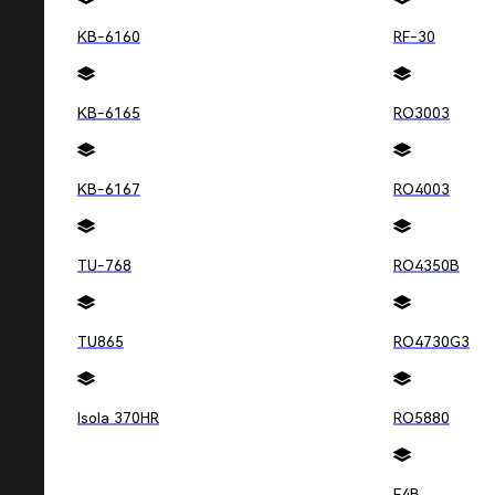
KB-6160
RF-30
FAQ
KB-6165
RO3003
1. 什么是热滞后？
热滞后是物理测量量在变化过程中出现滞后现象的现象
2. 为什么参考电压的稳定性重要？
KB-6167
RO4003
在精密测量系统和其他电路中，稳定的参考电压是确保
3. 如何在 PCB 设计中抑制热滞后？
TU-768
RO4350B
通过放置凹槽、合理的器件安装位置、边缘设计和反复
4. 热滞后如何影响电子产品性能？
TU865
RO4730G3
热滞后可能导致参考电压的微小变化，进而影响精密测
5. 如何确保电路的长期稳定性？
Isola 370HR
RO5880
通过合适的 PCB 设计和制造措施，可以降低热滞后对
上一篇文章
F4B