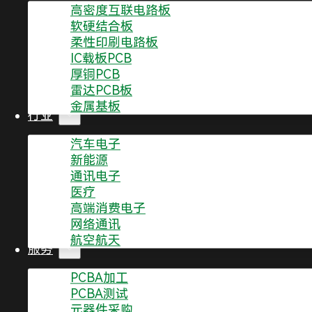
高密度互联电路板
软硬结合板
柔性印刷电路板
IC载板PCB
厚铜PCB
雷达PCB板
金属基板
热滞后在电路中的表现
行业
汽车电子
在电子产品中，热滞后通常被用来描述参考电压的变化
新能源
（ADC）、数模转换器（DAC）和低压差稳压器（L
通讯电子
医疗
高端消费电子
PCB 设计中的热滞后问题
网络通讯
航空航天
服务
在 PCB 设计中，放置参考电压源时需要考虑热滞后
段就需要采取措施来抑制热滞后对参考电压的影响。
PCBA加工
PCBA测试
热滞后的原因
元器件采购